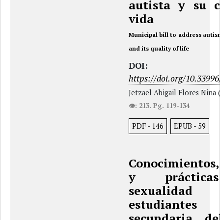
autista y su 
vida
Municipal bill to address auti
and its quality of life
DOI:
https://doi.org/10.33996
Jetzael Abigail Flores Nina 
👁: 213. Pg. 119-134
PDF
-
146
EPUB
-
59
Conocimientos,
y práctica
sexuali
estudian
secundaria de