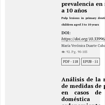
prevalencia en 
a 10 años
Pulp lesions in primary denti
children aged 3 to 10 years
DOI:
https://doi.org/10.33996
María Verónica Duarte Cuba
👁: 92. Pg. 90-103
PDF
-
118
EPUB
-
51
Análisis de la 
de medidas de 
en casos de 
doméstica