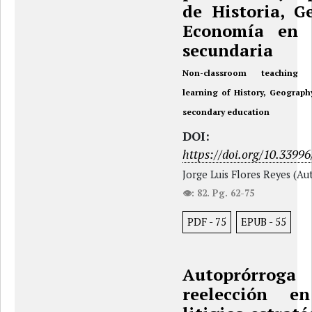
de Historia, G
Economía en 
secundaria
Non-classroom teaching 
learning of History, Geograp
secondary education
DOI:
https://doi.org/10.33996
Jorge Luis Flores Reyes (Au
👁: 82. Pg. 62-75
PDF
-
75
EPUB
-
55
Autoprór
reelección en