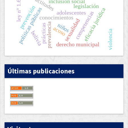
ley n° 1.600/00
actitudes
inclusión social
legislación
prevención
políticas públicas
eficacia jurídica
adolescentes
competencias
conocimientos
sexualidad
prevalencia
niños
prácticas
acoso
violencia
bolivia
derecho municipal
Últimas publicaciones