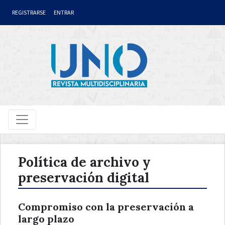
Ir al contenido principal
Ir al menú de navegación principal
Ir al pie de página del sitio
REGISTRARSE
ENTRAR
Política de archivo y
preservación digital
Compromiso con la preservación a
largo plazo