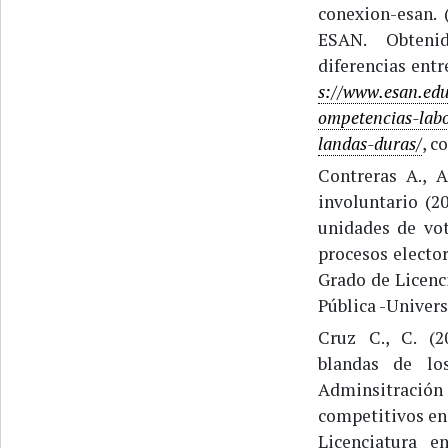
conexion-esan. 
ESAN. Obteni
diferencias entr
s://www.esan.edu
ompetencias-labo
landas-duras/
, c
Contreras A., A
involuntario (2
unidades de vot
procesos elector
Grado de Licenci
Pública -Univer
Cruz C., C. (2
blandas de lo
Adminsitració
competitivos en 
Licenciatura 