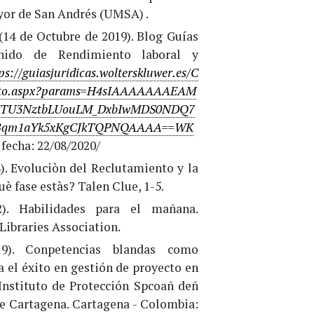
or de San Andrés (UMSA) .
 (14 de Octubre de 2019). Blog Guías
tenido de Rendimiento laboral y
ps://guiasjuridicas.wolterskluwer.es/C
nto.aspx?params=H4sIAAAAAAAEAM
NTU3NztbLUouLM_DxbIwMDS0NDQ7
VBqm1aYk5xKgCJkTQPNQAAAA==WK
 fecha: 22/08/2020/
4). Evoluciòn del Reclutamiento y la
uè fase estàs? Talen Clue, 1-5.
2). Habilidades para el mañana.
Libraries Association.
019). Conpetencias blandas como
 el éxito en gestión de proyecto en
 Instituto de Protección Spcoañ deñ
de Cartagena. Cartagena - Colombia: