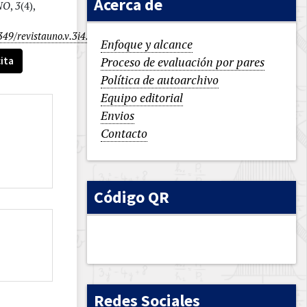
Acerca de
NO
,
3
(4),
349/revistauno.v.3i4.16
Enfoque y alcance
ita
Proceso de evaluación por pares
Política de autoarchivo
Equipo editorial
Envios
Contacto
Código QR
Redes Sociales