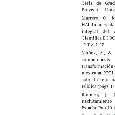
Tesis de Gra
Proyectos - Univ
Marrero, O., M
HAbilidades bla
integral del e
Cientìfica ECOC
- 2018, 1-18.
Muñoz, A., & M
competencia
transformación 
mexicana. XXII
sobre la Reform
Pública (págs. 1
Romero, J. (
Reclutamiento 
España: Pub. Un