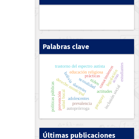
Palabras clave
estudiantes
trastorno del espectro autista
conocimientos
legislación
educación religiosa
bolivia
acoso
prácticas
sexualidad
derecho municipal
niños
docentes
políticas públicas
inclusión social
actitudes
salud bucal
prevención
paraguay
adolescentes
prevalencia
autoprórroga
Últimas publicaciones