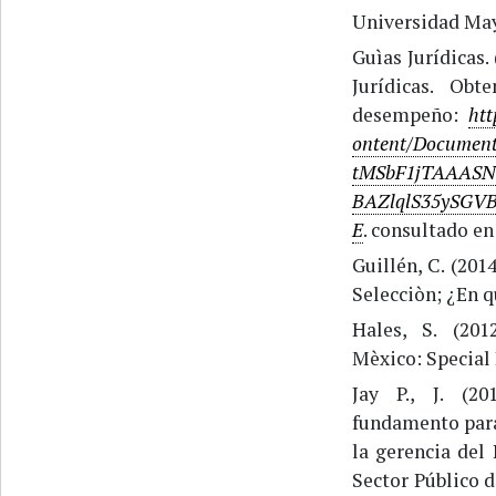
Universidad May
Guìas Jurídicas.
Jurídicas. Ob
desempeño:
htt
ontent/Docume
tMSbF1jTAAAS
BAZlqlS35ySG
E
. consultado en
Guillén, C. (201
Selecciòn; ¿En q
Hales, S. (201
Mèxico: Special 
Jay P., J. (2
fundamento para
la gerencia del
Sector Público 