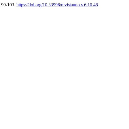
: 90-103.
https://doi.org/10.33996/revistauno.v.6i10.48
.