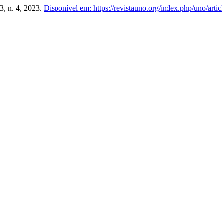
. 3, n. 4, 2023.
Disponível em: https://revistauno.org/index.php/uno/artic