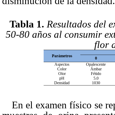
disminución de la densidad.
Tabla 1.
Resultados del e
50-80 años al consumir ex
flor
Parámetros
0
Aspectos
Opalescente
Color
Ámbar
Olor
Fétido
pH
5.0
Densidad
1030
En el examen físico se re