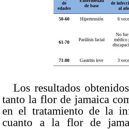
Enfermedad
de
de infecc
de base
edades
al añ
50-60
Hipertensión
6 vec
No fue 
Parálisis facial
médico 
61-70
discapac
71-80
Gastritis leve
3
vece
Los resultados obtenido
tanto la flor de jamaica co
en el tratamiento de la in
cuanto a la flor de jama