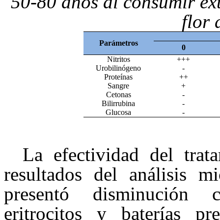
50-80 años al consumir ex
flor
Pa
rámetros
0
Nitritos
+++
Urobilinógeno
-
Proteínas
++
Sangre
+
Cetonas
-
Bilirrubina
-
Glucosa
-
La efectividad del trat
resultados del análisis m
presentó disminución cél
eritrocitos y baterías p